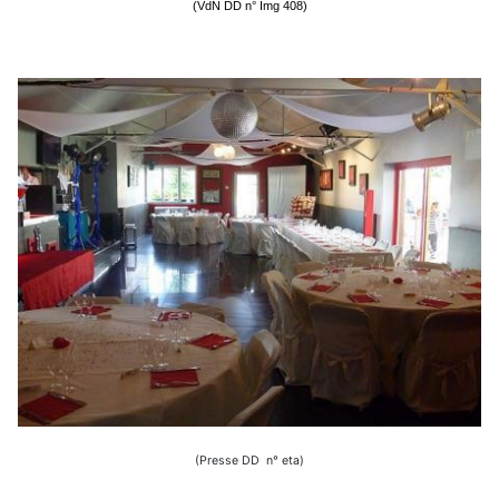
(VdN DD n° Img 408)
(Presse DD n° eta)