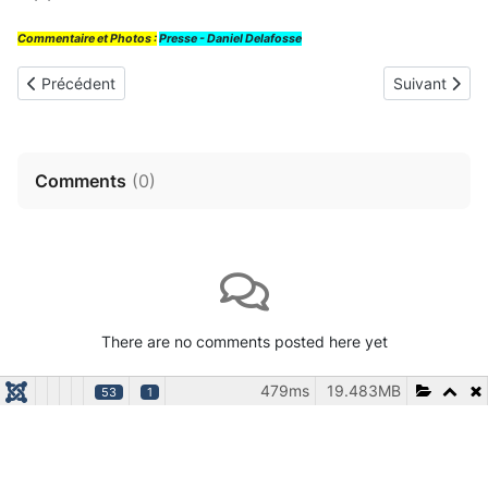
Commentaire et Photos :
Presse - Daniel Delafosse
Article précédent : La Ressourcerie Halluinoise : "Grenier de la Ly
Article suivan
Précédent
Suivant
Comments
(
0
)
There are no comments posted here yet
479ms
19.483MB
53
1
Leave your comments