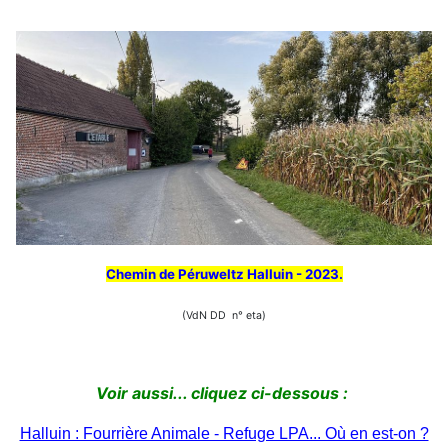
Chemin de Péruweltz Halluin - 2023.
(VdN DD n° eta)
Voir aussi... cliquez ci-dessous :
Halluin : Fourrière Animale - Refuge LPA... Où en est-on ?