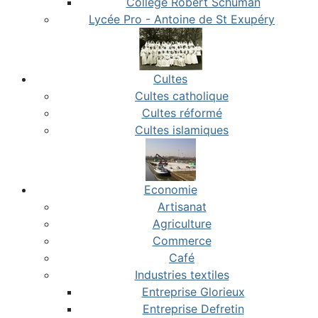
Collège Robert Schuman
Lycée Pro - Antoine de St Exupéry
Cultes
Cultes catholique
Cultes réformé
Cultes islamiques
Economie
Artisanat
Agriculture
Commerce
Café
Industries textiles
Entreprise Glorieux
Entreprise Defretin