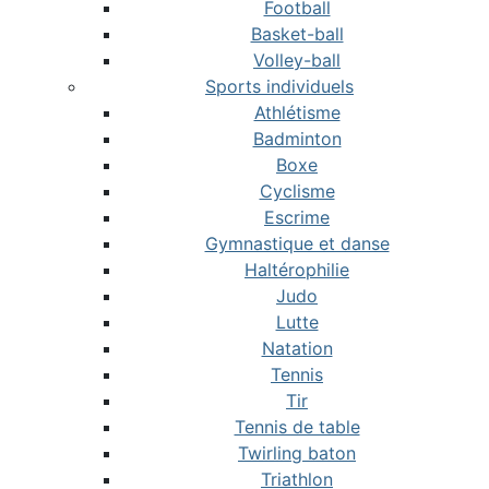
Football
Basket-ball
Volley-ball
Sports individuels
Athlétisme
Badminton
Boxe
Cyclisme
Escrime
Gymnastique et danse
Haltérophilie
Judo
Lutte
Natation
Tennis
Tir
Tennis de table
Twirling baton
Triathlon