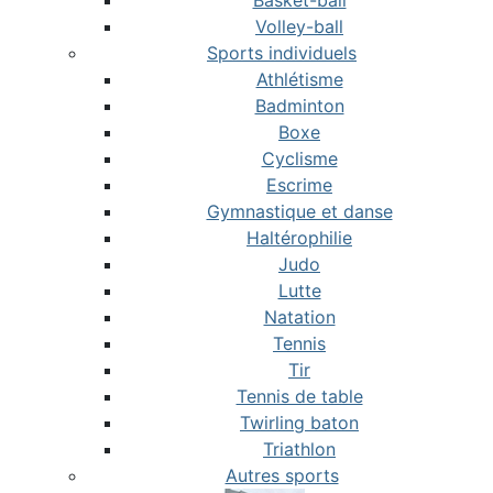
Basket-ball
Volley-ball
Sports individuels
Athlétisme
Badminton
Boxe
Cyclisme
Escrime
Gymnastique et danse
Haltérophilie
Judo
Lutte
Natation
Tennis
Tir
Tennis de table
Twirling baton
Triathlon
Autres sports