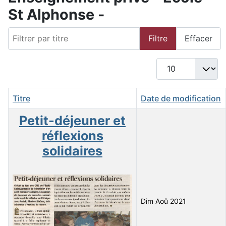
St Alphonse -
Filtrer par titre
Filtre
Effacer
Afficher #
Titre
Date de modification
Petit-déjeuner et
réflexions
solidaires
Dim Aoû 2021