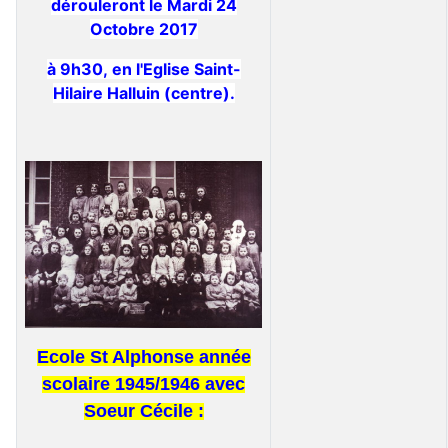
dérouleront le Mardi 24
Octobre 2017
à 9h30,
en l'Eglise Saint-
Hilaire Halluin (cent
r
e).
Ecole St Alphonse année
scolaire 1945/1946 avec
Soeur Cécile :