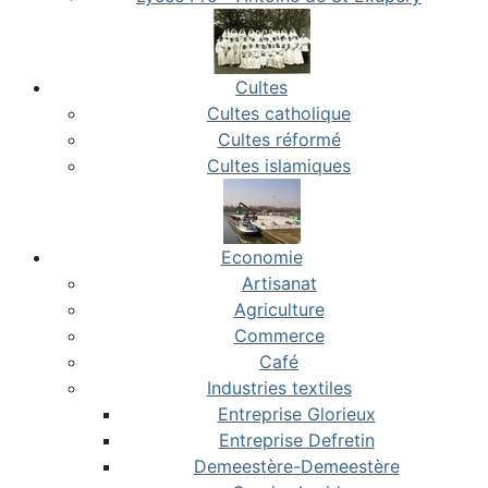
Cultes
Cultes catholique
Cultes réformé
Cultes islamiques
Economie
Artisanat
Agriculture
Commerce
Café
Industries textiles
Entreprise Glorieux
Entreprise Defretin
Demeestère-Demeestère