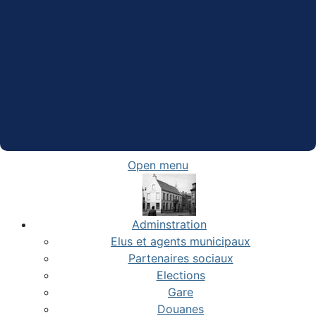
Open menu
Adminstration
Elus et agents municipaux
Partenaires sociaux
Elections
Gare
Douanes