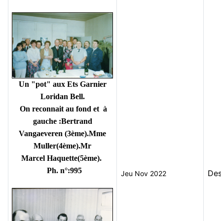
Un "pot" aux Ets Garnier
Loridan Bell.
On reconnait au fond et à
gauche :Bertrand
Vangaeveren (3ème).Mme
Muller(4ème).Mr
Marcel Haquette(5ème).
Ph. n°:995
De
Jeu Nov 2022