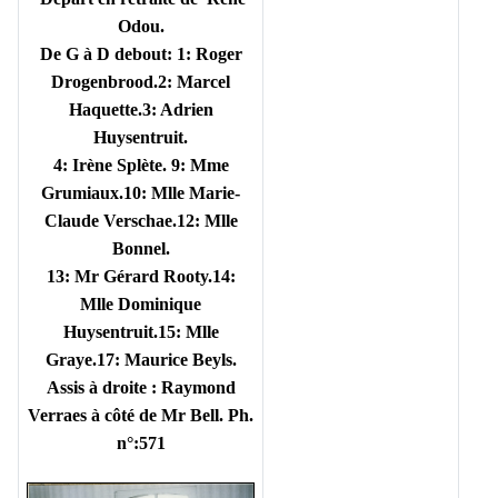
Odou.
De G à D debout: 1: Roger
Drogenbrood.2: Marcel
Haquette.3: Adrien
Huysentruit.
4: Irène Splète. 9: Mme
Grumiaux.10: Mlle Marie-
Claude Verschae.12: Mlle
Bonnel.
13: Mr Gérard Rooty.14:
Mlle Dominique
Huysentruit.15: Mlle
Graye.17: Maurice Beyls.
Assis à droite : Raymond
Verraes à côté de Mr Bell. Ph.
n°:571