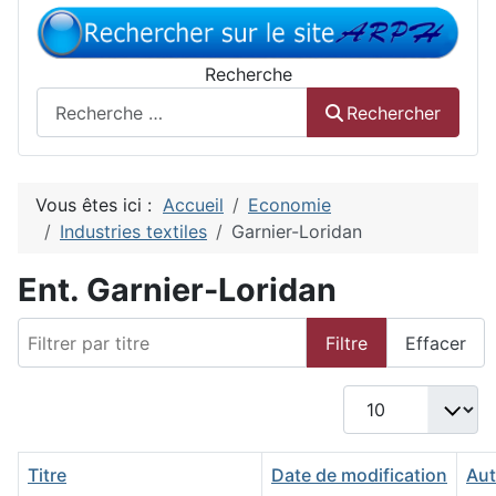
Recherche
Rechercher
Vous êtes ici :
Accueil
Economie
Industries textiles
Garnier-Loridan
Ent. Garnier-Loridan
Filtrer par titre
Filtre
Effacer
Afficher #
Titre
Date de modification
Aut