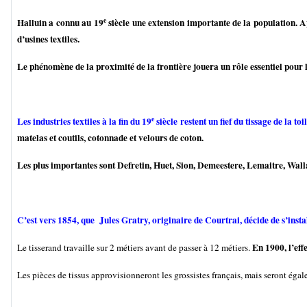
e
Halluin a connu au 19
siècle une extension importante de la population. A
d’usines textiles.
Le phénomène de la proximité de la frontière jouera un rôle essentiel pour l
e
Les industries textiles à la fin du 19
siècle restent un fief du tissage de
la toil
matelas et coutils, cotonnade et velours de coton.
Les plus importantes sont Defretin, Huet, Sion, Demeestere, Lemaitre, Wallart
C’est vers 1854, que Jules Gratry, originaire de Courtrai, décide de s’instal
En 1900, l’eff
Le tisserand travaille sur 2 métiers avant de passer à 12 métiers.
Les pièces de tissus approvisionneront les grossistes français, mais seront éga