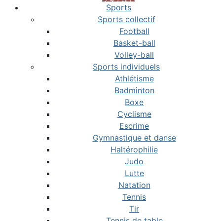
Sports
Sports collectif
Football
Basket-ball
Volley-ball
Sports individuels
Athlétisme
Badminton
Boxe
Cyclisme
Escrime
Gymnastique et danse
Haltérophilie
Judo
Lutte
Natation
Tennis
Tir
Tennis de table