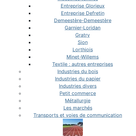
Entreprise Glorieux
Entreprise Defretin
Demeestère-Demeestère
Garnier-Loridan
Gratry
Sion
Lorthiois
Minet-Willems
Textile : autres entreprises
Industries du bois
Industries du papier
Industries divers
Petit commerce
Métallurgie
Les marchés
Transports et voies de communication