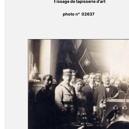
T
issage de tapisserie d'art
photo n° 02637