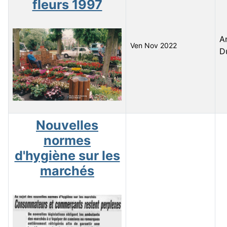
fleurs 1997
A
Ven Nov 2022
D
Nouvelles
normes
d'hygiène sur les
marchés