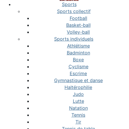
Sports
Sports collectif
Football
Basket-ball
Volley-ball
Sports individuels
Athlétisme
Badminton
Boxe
Cyclisme
Escrime
Gymnastique et danse
Haltérophilie
Judo
Lutte
Natation
Tennis
Tir
Tennis de table