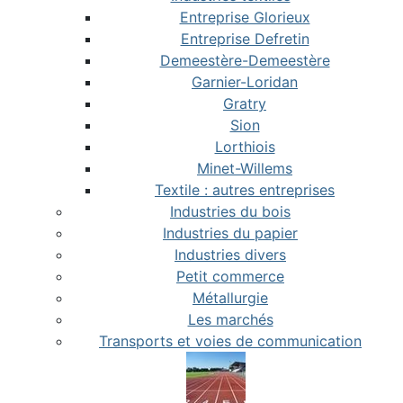
Entreprise Glorieux
Entreprise Defretin
Demeestère-Demeestère
Garnier-Loridan
Gratry
Sion
Lorthiois
Minet-Willems
Textile : autres entreprises
Industries du bois
Industries du papier
Industries divers
Petit commerce
Métallurgie
Les marchés
Transports et voies de communication