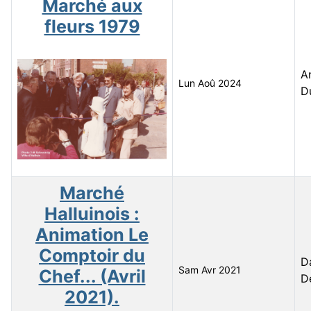
Marché aux
fleurs 1979
A
Lun Aoû 2024
D
Marché
Halluinois :
Animation Le
Comptoir du
D
Sam Avr 2021
Chef... (Avril
D
2021).