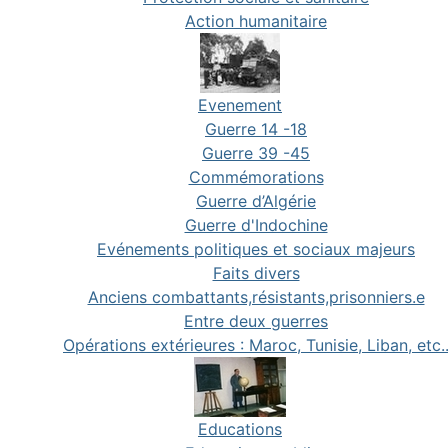
Action humanitaire
Evenement
Guerre 14 -18
Guerre 39 -45
Commémorations
Guerre d’Algérie
Guerre d'Indochine
Evénements politiques et sociaux majeurs
Faits divers
Anciens combattants,résistants,prisonniers.e
Entre deux guerres
Opérations extérieures : Maroc, Tunisie, Liban, etc.
Educations