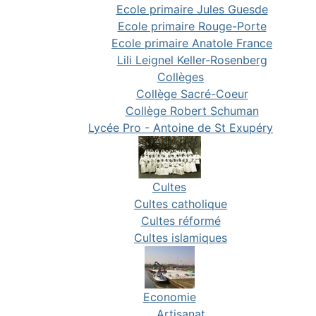
Ecole primaire Jules Guesde
Ecole primaire Rouge-Porte
Ecole primaire Anatole France
Lili Leignel Keller-Rosenberg
Collèges
Collège Sacré-Coeur
Collège Robert Schuman
Lycée Pro - Antoine de St Exupéry
Cultes
Cultes catholique
Cultes réformé
Cultes islamiques
Economie
Artisanat