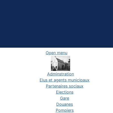
Open menu
Adminstration
Elus et agents municipaux
Partenaires sociaux
Elections
Gare
Douanes
Pompiers