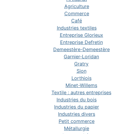
Agriculture
Commerce
Café
Industries textiles
Entreprise Glorieux
Entreprise Defretin
Demeestère-Demeestère
Garnier-Loridan
Gratry
Sion
Lorthiois
Minet-Willems
Textile : autres entreprises
Industries du bois
Industries du papier
Industries divers
Petit commerce
Métallurgie