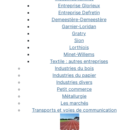
Entreprise Glorieux
Entreprise Defretin
Demeestère-Demeestère
Garnier-Loridan
Gratry
Sion
Lorthiois
Minet-Willems
Textile : autres entreprises
Industries du bois
Industries du papier
Industries divers
Petit commerce
Métallurgie
Les marchés
Transports et voies de communication