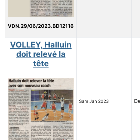
VDN.29/06/2023.BD12116
VOLLEY, Halluin
doit relevé la
tête
D
Sam Jan 2023