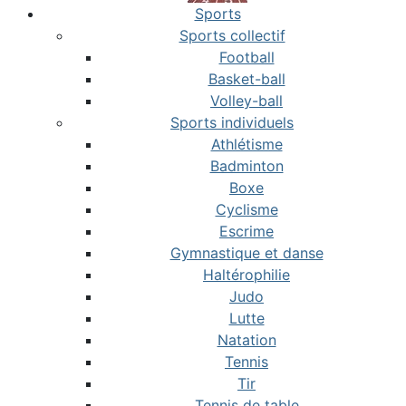
Sports
Sports collectif
Football
Basket-ball
Volley-ball
Sports individuels
Athlétisme
Badminton
Boxe
Cyclisme
Escrime
Gymnastique et danse
Haltérophilie
Judo
Lutte
Natation
Tennis
Tir
Tennis de table