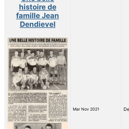
histoire de
famille Jean
Dendievel
D
Mar Nov 2021