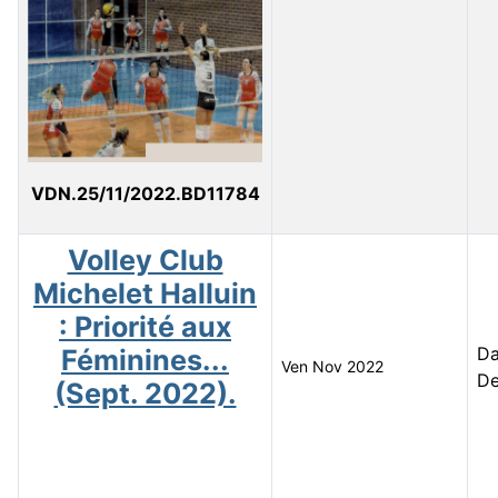
VDN.25/11/2022.BD11784
Volley Club
Michelet Halluin
: Priorité aux
Da
Féminines...
Ven Nov 2022
De
(Sept. 2022).