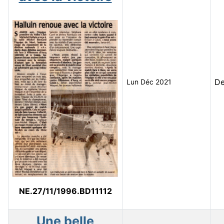
D
Lun Déc 2021
NE.27/11/1996.BD11112
Une belle