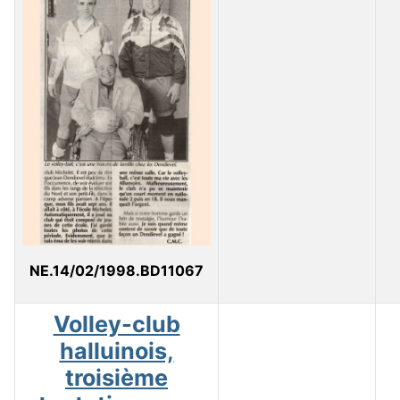
NE.14/02/1998.BD11067
Volley-club
halluinois,
troisième