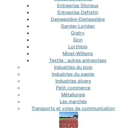
Entreprise Glorieux
Entreprise Defretin
Demeestère-Demeestère
Garnier-Loridan
Gratry
Sion
Lorthiois
Minet-Willems
Textile : autres entreprises
Industries du bois
Industries du papier
Industries divers
Petit commerce
Métallurgie
Les marchés
Transports et voies de communication