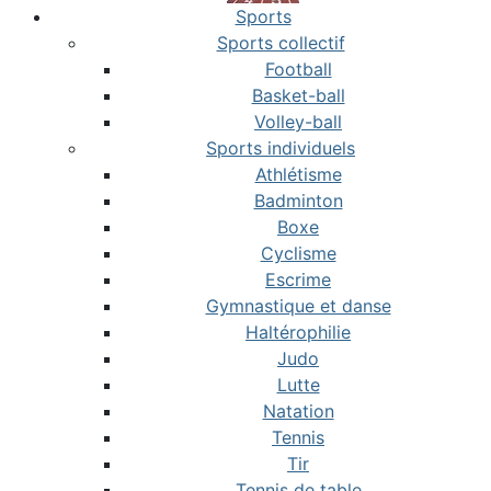
Sports
Sports collectif
Football
Basket-ball
Volley-ball
Sports individuels
Athlétisme
Badminton
Boxe
Cyclisme
Escrime
Gymnastique et danse
Haltérophilie
Judo
Lutte
Natation
Tennis
Tir
Tennis de table