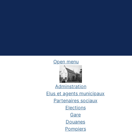
Open menu
Adminstration
Elus et agents municipaux
Partenaires sociaux
Elections
Gare
Douanes
Pompiers