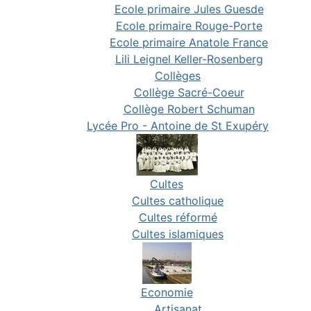
Ecole primaire Jules Guesde
Ecole primaire Rouge-Porte
Ecole primaire Anatole France
Lili Leignel Keller-Rosenberg
Collèges
Collège Sacré-Coeur
Collège Robert Schuman
Lycée Pro - Antoine de St Exupéry
Cultes
Cultes catholique
Cultes réformé
Cultes islamiques
Economie
Artisanat