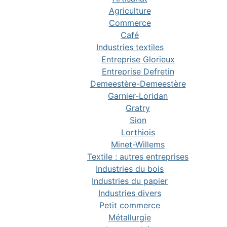
Agriculture
Commerce
Café
Industries textiles
Entreprise Glorieux
Entreprise Defretin
Demeestère-Demeestère
Garnier-Loridan
Gratry
Sion
Lorthiois
Minet-Willems
Textile : autres entreprises
Industries du bois
Industries du papier
Industries divers
Petit commerce
Métallurgie