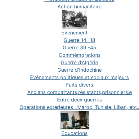
Action humanitaire
Evenement
Guerre 14 -18
Guerre 39 -45
Commémorations
Guerre d’Algérie
Guerre d'Indochine
Evénements politiques et sociaux majeurs
Faits divers
Anciens combattants,résistants,prisonniers.e
Entre deux guerres
Opérations extérieures : Maroc, Tunisie, Liban, etc.
Educations