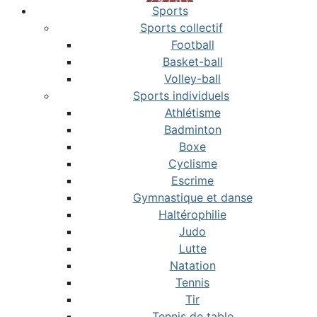
Sports
Sports collectif
Football
Basket-ball
Volley-ball
Sports individuels
Athlétisme
Badminton
Boxe
Cyclisme
Escrime
Gymnastique et danse
Haltérophilie
Judo
Lutte
Natation
Tennis
Tir
Tennis de table