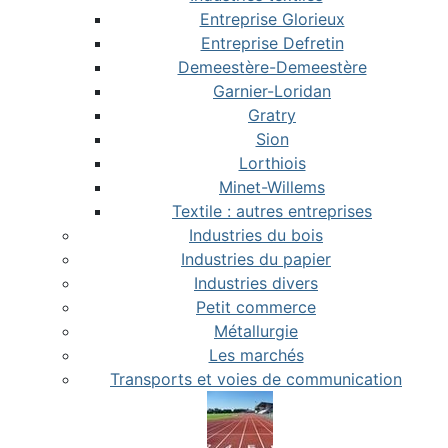
Entreprise Glorieux
Entreprise Defretin
Demeestère-Demeestère
Garnier-Loridan
Gratry
Sion
Lorthiois
Minet-Willems
Textile : autres entreprises
Industries du bois
Industries du papier
Industries divers
Petit commerce
Métallurgie
Les marchés
Transports et voies de communication