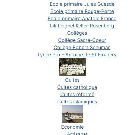
Ecole primaire Jules Guesde
Ecole primaire Rouge-Porte
Ecole primaire Anatole France
Lili Leignel Keller-Rosenberg
Collèges
Collège Sacré-Coeur
Collège Robert Schuman
Lycée Pro - Antoine de St Exupéry
Cultes
Cultes catholique
Cultes réformé
Cultes islamiques
Economie
Artisanat