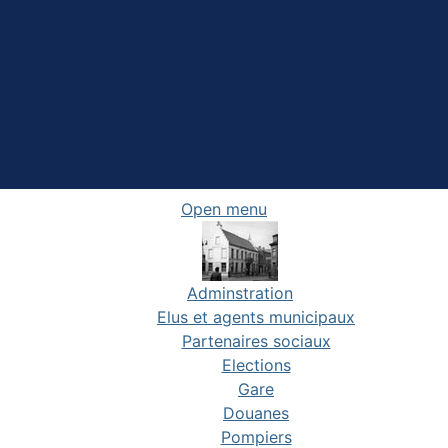
Open menu
Adminstration
Elus et agents municipaux
Partenaires sociaux
Elections
Gare
Douanes
Pompiers