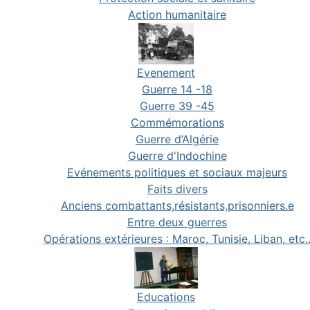
Action humanitaire
Evenement
Guerre 14 -18
Guerre 39 -45
Commémorations
Guerre d’Algérie
Guerre d'Indochine
Evénements politiques et sociaux majeurs
Faits divers
Anciens combattants,résistants,prisonniers.e
Entre deux guerres
Opérations extérieures : Maroc, Tunisie, Liban, etc.
Educations