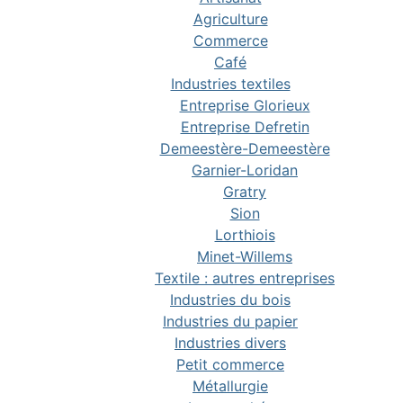
Agriculture
Commerce
Café
Industries textiles
Entreprise Glorieux
Entreprise Defretin
Demeestère-Demeestère
Garnier-Loridan
Gratry
Sion
Lorthiois
Minet-Willems
Textile : autres entreprises
Industries du bois
Industries du papier
Industries divers
Petit commerce
Métallurgie