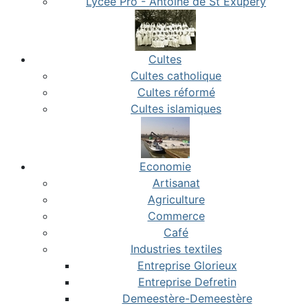
Lycée Pro - Antoine de St Exupéry
Cultes
Cultes catholique
Cultes réformé
Cultes islamiques
Economie
Artisanat
Agriculture
Commerce
Café
Industries textiles
Entreprise Glorieux
Entreprise Defretin
Demeestère-Demeestère