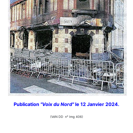
Publication
"Voix du Nord"
le 12 Janvier 2024.
(VdN DD n° Img 406)