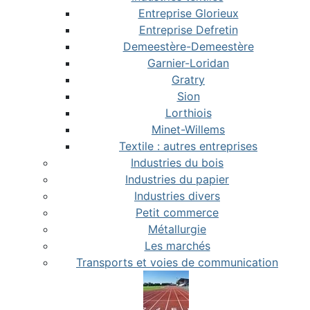
Entreprise Glorieux
Entreprise Defretin
Demeestère-Demeestère
Garnier-Loridan
Gratry
Sion
Lorthiois
Minet-Willems
Textile : autres entreprises
Industries du bois
Industries du papier
Industries divers
Petit commerce
Métallurgie
Les marchés
Transports et voies de communication