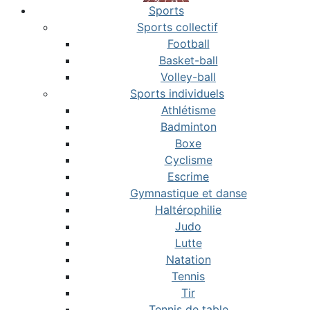
Sports
Sports collectif
Football
Basket-ball
Volley-ball
Sports individuels
Athlétisme
Badminton
Boxe
Cyclisme
Escrime
Gymnastique et danse
Haltérophilie
Judo
Lutte
Natation
Tennis
Tir
Tennis de table