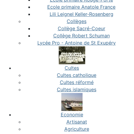
Ecole primaire Anatole France
Lili Leignel Keller-Rosenberg
Collèges
Collège Sacré-Coeur
Collège Robert Schuman
Lycée Pro - Antoine de St Exupéry
Cultes
Cultes catholique
Cultes réformé
Cultes islamiques
Economie
Artisanat
Agriculture