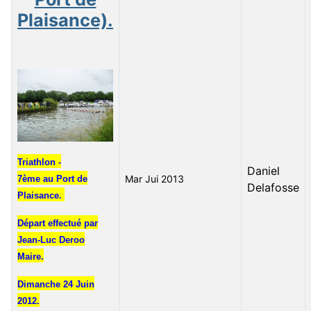
Plaisance).
Triathlon -
Daniel
Mar Jui 2013
7ème au Port de
Delafosse
Plaisance.
Départ effectué par
Jean-Luc Deroo
Maire.
Dimanche 24 Juin
2012.