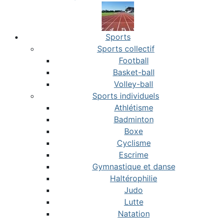
Sports
Sports collectif
Football
Basket-ball
Volley-ball
Sports individuels
Athlétisme
Badminton
Boxe
Cyclisme
Escrime
Gymnastique et danse
Haltérophilie
Judo
Lutte
Natation