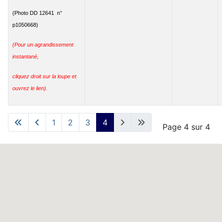
(Photo DD 12641 n°
p1050668)
(Pour un agrandissement
instantané,
cliquez droit sur la loupe et
ouvrez le lien).
Articles
1
2
3
4
Page 4 sur 4