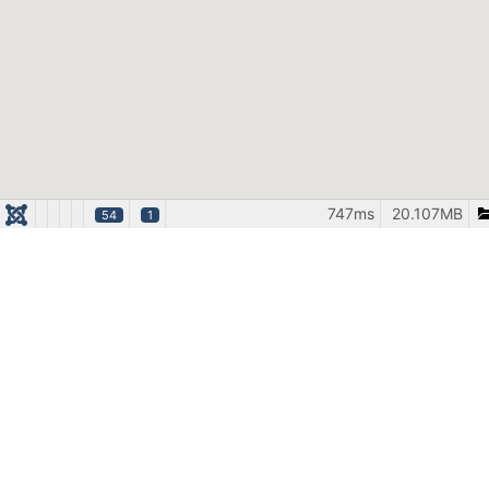
747ms
20.107MB
54
1