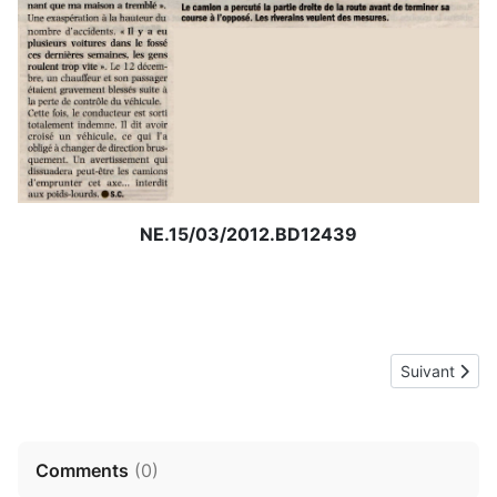
NE.15/03/2012.BD12439
Article suiv
Suivant
Comments
(
0
)