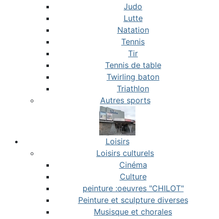
Judo
Lutte
Natation
Tennis
Tir
Tennis de table
Twirling baton
Triathlon
Autres sports
Loisirs
Loisirs culturels
Cinéma
Culture
peinture :oeuvres "CHILOT"
Peinture et sculpture diverses
Musisque et chorales