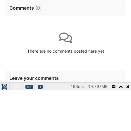
Comments
(
0
)
There are no comments posted here yet
Leave your comments
163ms
19.767MB
52
1
Posting as Guest
Login
Name (Required)