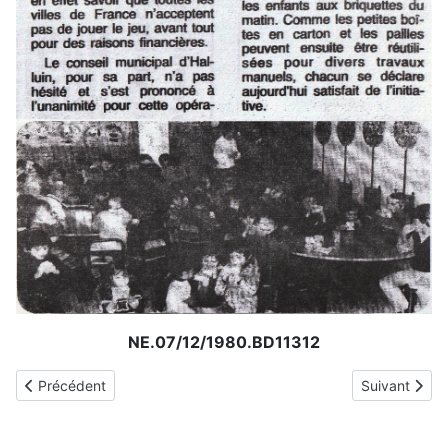
NE.07/12/1980.BD11312
Article précédent : Tourcoing - Lys Halluin : Ecoles Privées... Fo
Article suiva
Précédent
Suivant