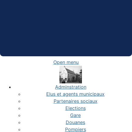
Open menu
Adminstration
Elus et agents municipaux
Partenaires sociaux
Elections
Gare
Douanes
Pompiers