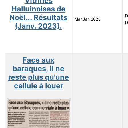
Vitrines
Halluinoises de
D
Noël... Résultats
Mar Jan 2023
D
(Janv. 2023).
Face aux
baraques, il ne
reste plus qu'une
cellule à louer