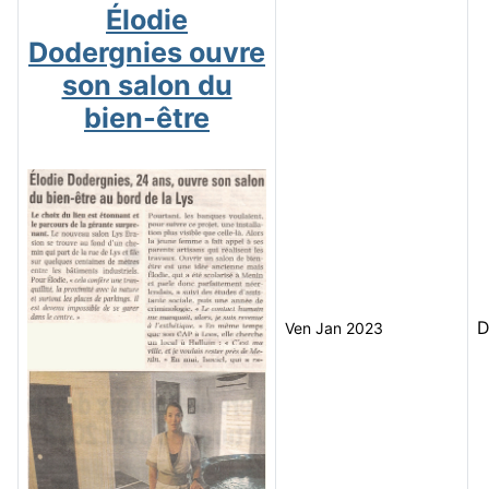
Élodie
Dodergnies ouvre
son salon du
bien-être
D
Ven Jan 2023