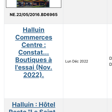
NE.22/05/2016.BD6965
Halluin
Commerces
Centre :
Constat...
D
Boutiques à
Lun Déc 2022
D
l'essai (Nov.
2022).
Halluin : Hôtel
Resto "Le Saint-