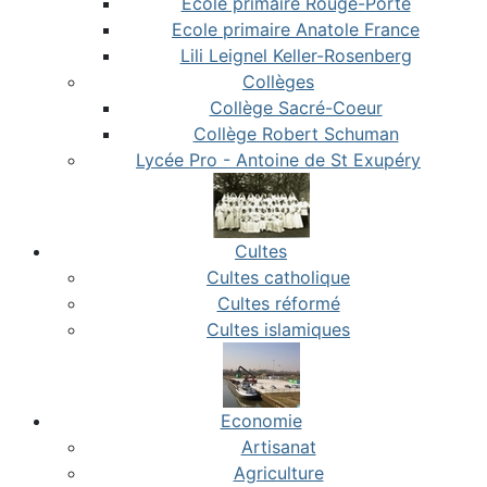
Ecole primaire Rouge-Porte
Ecole primaire Anatole France
Lili Leignel Keller-Rosenberg
Collèges
Collège Sacré-Coeur
Collège Robert Schuman
Lycée Pro - Antoine de St Exupéry
Cultes
Cultes catholique
Cultes réformé
Cultes islamiques
Economie
Artisanat
Agriculture