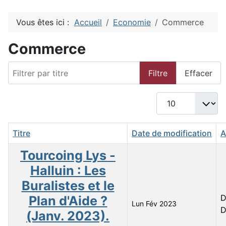
Vous êtes ici :
Accueil
Economie
Commerce
Commerce
Filtrer par titre
Filtre
Effacer
Afficher #
Titre
Date de modification
A
Tourcoing Lys -
Halluin : Les
Buralistes et le
D
Plan d'Aide ?
Lun Fév 2023
D
(Janv. 2023).