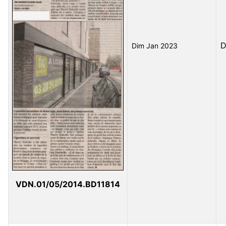
D
Dim Jan 2023
VDN.01/05/2014.BD11814