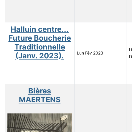
Halluin centre...
Future Boucherie
Traditionnelle
D
Lun Fév 2023
(Janv. 2023).
D
Bières
MAERTENS