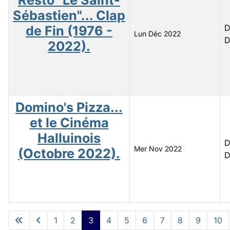
Sébastien"... Clap
D
de Fin (1976 -
Lun Déc 2022
D
2022).
Domino's Pizza...
et le Cinéma
Halluinois
D
Mer Nov 2022
(Octobre 2022).
D
Articles
1
2
3
4
5
6
7
8
9
10
Page 3 sur 39