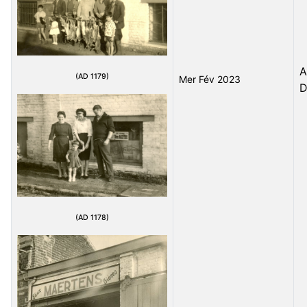
A
(AD 1179)
Mer Fév 2023
D
(AD 1178)