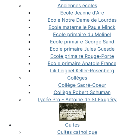
Anciennes écoles
Ecole Jeanne d'Arc
Ecole Notre Dame de Lourdes
Ecole maternelle Paule Minck
Ecole primaire du Molinel
Ecole primaire George Sand
Ecole primaire Jules Guesde
Ecole primaire Rouge-Porte
Ecole primaire Anatole France
Lili Leignel Keller-Rosenberg
Collèges
Collège Sacré-Coeur
Collège Robert Schuman
Lycée Pro - Antoine de St Exupéry
Cultes
Cultes catholique