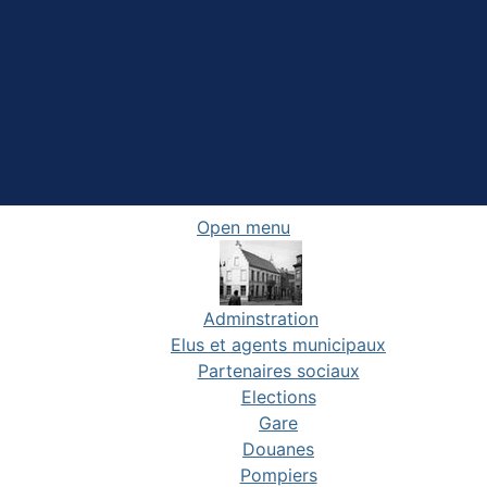
Open menu
Adminstration
Elus et agents municipaux
Partenaires sociaux
Elections
Gare
Douanes
Pompiers