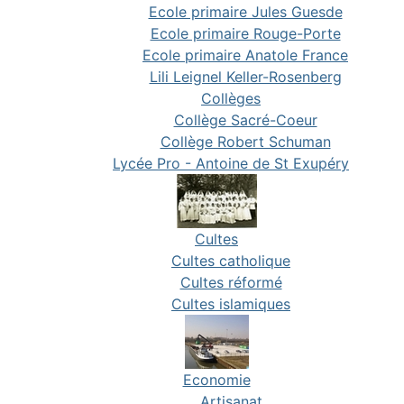
Ecole primaire Jules Guesde
Ecole primaire Rouge-Porte
Ecole primaire Anatole France
Lili Leignel Keller-Rosenberg
Collèges
Collège Sacré-Coeur
Collège Robert Schuman
Lycée Pro - Antoine de St Exupéry
Cultes
Cultes catholique
Cultes réformé
Cultes islamiques
Economie
Artisanat