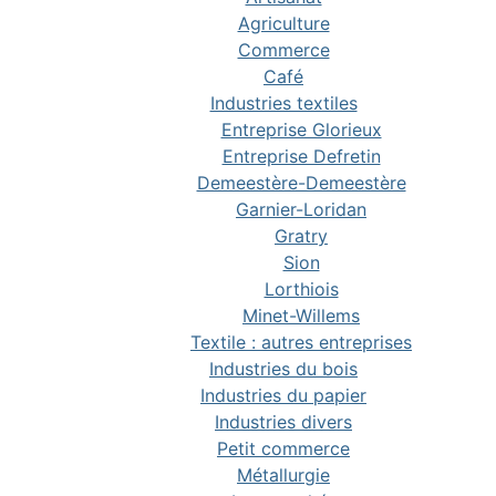
Agriculture
Commerce
Café
Industries textiles
Entreprise Glorieux
Entreprise Defretin
Demeestère-Demeestère
Garnier-Loridan
Gratry
Sion
Lorthiois
Minet-Willems
Textile : autres entreprises
Industries du bois
Industries du papier
Industries divers
Petit commerce
Métallurgie