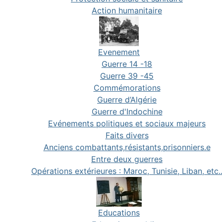
Action humanitaire
Evenement
Guerre 14 -18
Guerre 39 -45
Commémorations
Guerre d’Algérie
Guerre d'Indochine
Evénements politiques et sociaux majeurs
Faits divers
Anciens combattants,résistants,prisonniers.e
Entre deux guerres
Opérations extérieures : Maroc, Tunisie, Liban, etc.
Educations